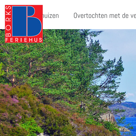
Vakantiehuizen
Overtochten met de v