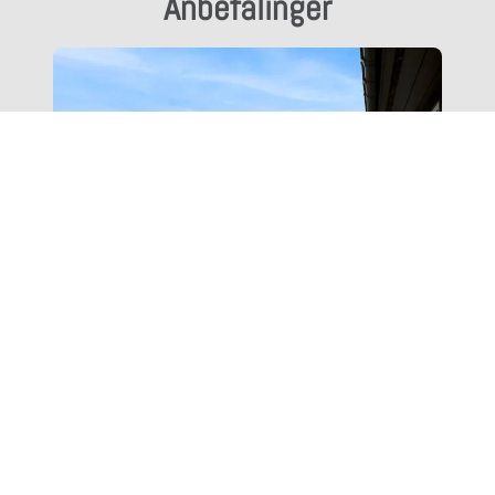
Anbefalinger
142/2 TINGVOLL bei Kristiansund
8 Personer fra 1372 Euro/uke
20 fot - 100 hk motorbåt med ekkolodd
(inkludert)