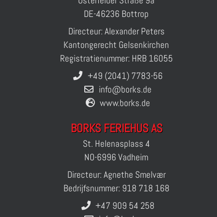
Osterfelder Straße 9a
DE-46236 Bottrop
Directeur: Alexander Peters
Kantongerecht Gelsenkirchen
Registratienummer: HRB 16055
+49 (2041) 7783-56
info@borks.de
www.borks.de
BORKS FERIEHUS AS
St. Helenasplass 4
NO-6996 Vadheim
Directeur: Agnethe Smelvær
Bedrijfsnummer: 918 718 168
+47 909 54 258