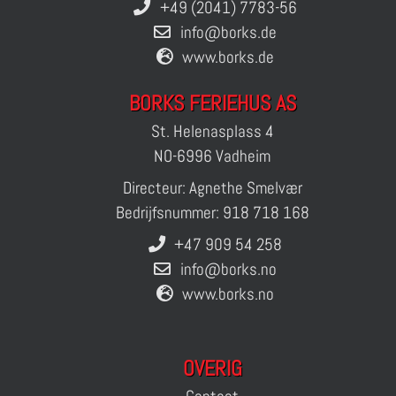
+49 (2041) 7783-56
info@borks.de
www.borks.de
BORKS FERIEHUS AS
St. Helenasplass 4
NO-6996 Vadheim
Directeur: Agnethe Smelvær
Bedrijfsnummer: 918 718 168
+47 909 54 258
info@borks.no
www.borks.no
OVERIG