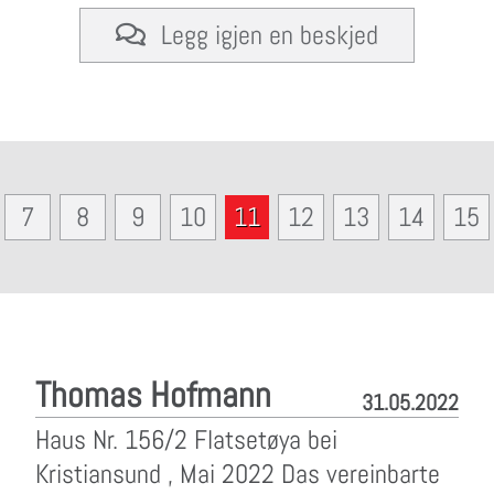
Legg igjen en beskjed
7
8
9
10
11
12
13
14
15
Thomas Hofmann
31.05.2022
Haus Nr. 156/2 Flatsetøya bei
Kristiansund , Mai 2022 Das vereinbarte