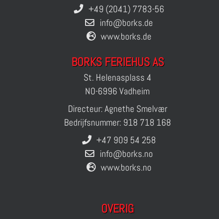
+49 (2041) 7783-56
info@borks.de
www.borks.de
BORKS FERIEHUS AS
St. Helenasplass 4
NO-6996 Vadheim
Directeur: Agnethe Smelvær
Bedrijfsnummer: 918 718 168
+47 909 54 258
info@borks.no
www.borks.no
OVERIG