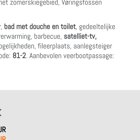
 met zomerskiegebied, Vøringsfossen
r,
bad met douche en toilet
, gedeeltelijke
 verwarming, barbecue,
satelliet-tv,
gelijkheden, fileerplaats, aanlegsteiger
code:
81-2
. Aanbevolen veerbootpassage:
k
UR
UR