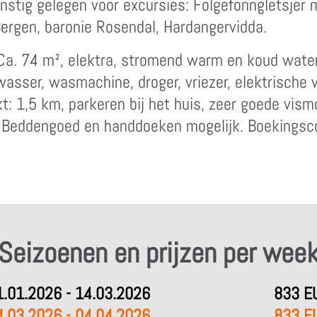
unstig gelegen voor excursies: Folgefonngletsjer
Bergen, baronie Rosendal, Hardangervidda.
. Ca. 74 m², elektra, stromend warm en koud wate
asser, wasmachine, droger, vriezer, elektrische
t: 1,5 km, parkeren bij het huis, zeer goede vismo
. Beddengoed en handdoeken mogelijk. Boekings
Seizoenen en prijzen per wee
1.01.2026 - 14.03.2026
833 E
4.03.2026 - 04.04.2026
833 E