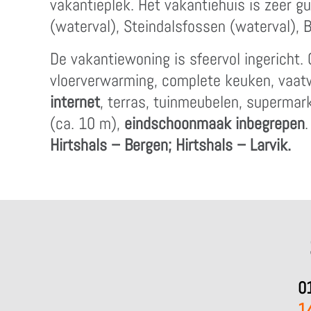
vakantieplek. Het vakantiehuis is zeer g
(waterval), Steindalsfossen (waterval), 
De vakantiewoning is sfeervol ingericht
vloerverwarming, complete keuken, vaatw
internet
, terras, tuinmeubelen, supermark
(ca. 10 m),
eindschoonmaak inbegrepen
Hirtshals – Bergen; Hirtshals – Larvik.
0
1