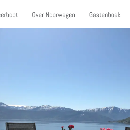
eerboot
Over Noorwegen
Gastenboek