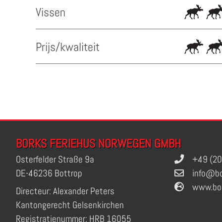
Vissen
Prijs/kwaliteit
BORKS FERIEHUS NORWEGEN GMBH
Osterfelder Straße 9a
+49 (20
DE-46236 Bottrop
info@bo
www.bo
Directeur: Alexander Peters
Kantongerecht Gelsenkirchen
Registratienummer: HRB 16055