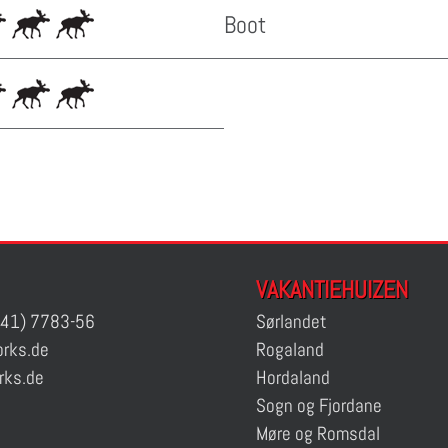
Boot
VAKANTIEHUIZEN
41) 7783-56
Sørlandet
rks.de
Rogaland
rks.de
Hordaland
Sogn og Fjordane
Møre og Romsdal