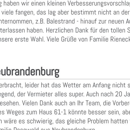
ng haben wir einen kleinen Verbesserungsvorschla
 viele fangen, das lag aber bestimmt nicht an d
nternommen, z.B. Balestrand - hinauf zur neuen A
terlassen haben. Herzlichen Dank für den tollen S
sere erste Wahl. Viele Grüße von Familie Rieneck
eubrandenburg
erbracht, leider hat das Wetter am Anfang nicht 
egend, der Vermieter alles super. Auch nach 20 
sehen. Vielen Dank auch an Ihr Team, die Vorbere
des Weges zum Haus 61-1 könnte besser sein, abe
wäre es schwierig, das gleiche Problem hatten w
amilie Pasewald aus Neubrandenburg