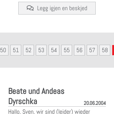
Legg igjen en beskjed
50
51
52
53
54
55
56
57
58
Beate und Andeas
Dyrschka
20.06.2004
Hallo, Sven, wir sind (leider) wieder