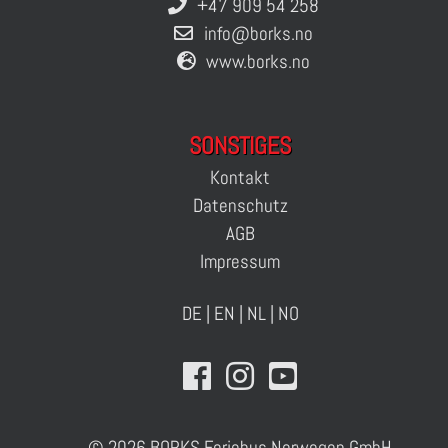
+47 909 54 258
info@borks.no
www.borks.no
SONSTIGES
Kontakt
Datenschutz
AGB
Impressum
DE
|
EN
|
NL
|
NO
© 2026 BORKS Feriehus Norwegen GmbH