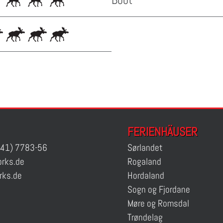
FERIENHÄUSER
41) 7783-56
Sørlandet
rks.de
Rogaland
rks.de
Hordaland
Sogn og Fjordane
Møre og Romsdal
Trøndelag