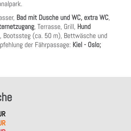
onalpark.
Wasser,
Bad mit Dusche und WC, extra WC
,
nternetzugang
, Terrasse, Grill,
Hund
n, Bootssteg (ca. 50 m), Bettwäsche und
pfehlung der Fährpassage:
Kiel - Oslo;
che
UR
UR