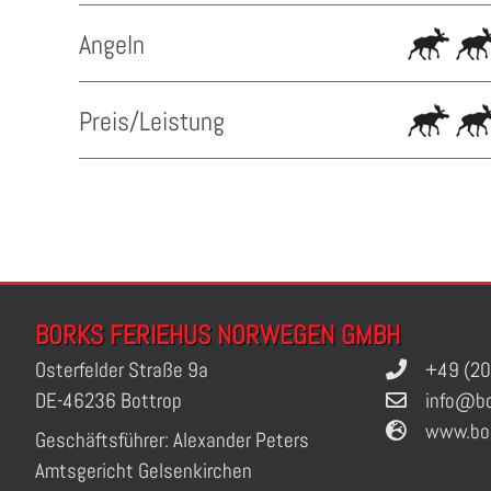
Angeln
Preis/Leistung
BORKS FERIEHUS NORWEGEN GMBH
Osterfelder Straße 9a
+49 (20
DE-46236 Bottrop
info@bo
www.bo
Geschäftsführer: Alexander Peters
Amtsgericht Gelsenkirchen