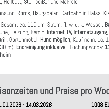
t, Heilbutt, Steinbeißer und Makrelen.
ansund, Røros, Haugsdalen, Kartbahn in Halsa, Kle
. Gesamt ca. 110 qm, Strom, fl. w. u. k. Wasser,
B
uhe, Heizung, Kamin,
Internet-TV, Internetzugang
rill, Gartenmöbel,
Hund möglich,
Kaufmann: ca. 10
 30 m),
Endreinigung inklusive
. Buchungscode:
1
ndheim
isonzeiten und Preise pro Wo
1.01.2026 - 14.03.2026
1008 E