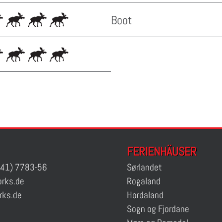
Boot
FERIENHÄUSER
41) 7783-56
Sørlandet
rks.de
Rogaland
rks.de
Hordaland
Sogn og Fjordane