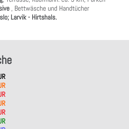
usive
, Bettwäsche und Handtücher
slo; Larvik - Hirtshals.
che
UR
UR
UR
UR
UR
UR