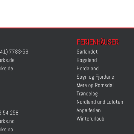
FERIENHÄUSER
41) 7783-56
Sørlandet
rks.de
Rogaland
rks.de
Hordaland
Sogn og Fjordane
Møre og Romsdal
Trøndelag
Nordland und Lofoten
Angelferien
 54 258
Winterurlaub
rks.no
rks.no