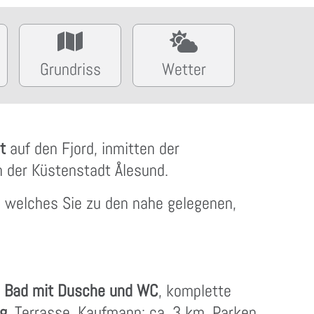
Grundriss
Wetter
ht
auf den Fjord, inmitten der
h der Küstenstadt Ålesund.
, welches Sie zu den nahe gelegenen,
,
Bad mit Dusche und WC
, komplette
ng
, Terrasse, Kaufmann: ca. 3 km, Parken