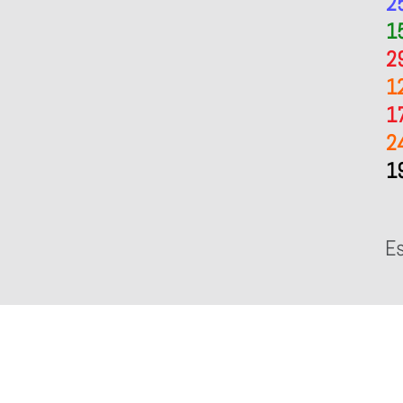
2
1
2
1
1
2
1
Es