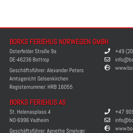
BORKS FERIEHUS NORWEGEN GMBH
Osterfelder Straße 9a
+49 (20
DE-46236 Bottrop
info@bo
www.bo
Geschäftsführer: Alexander Peters
Amtsgericht Gelsenkirchen
Registernummer: HRB 16055
BORKS FERIEHUS AS
St. Helenasplass 4
+47 909
NO-6996 Vadheim
info@bo
www.bo
Geschäftsführer: Agnethe Smelvær