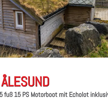
I ÅLESUND
5 fuß 15 PS Motorboot mit Echolot inklusi