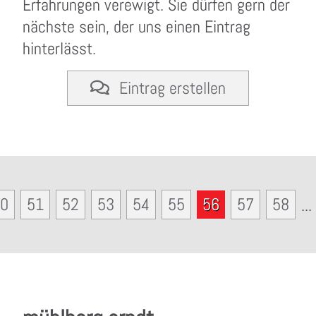
Erfahrungen verewigt. Sie dürfen gern der
nächste sein, der uns einen Eintrag
hinterlässt.
Eintrag erstellen
0
51
52
53
54
55
56
57
58
...