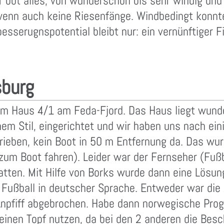
r bot alles, von wunderschön bis sehr windig un
, wenn auch keine Riesenfänge. Windbedingt konnt
esserugnspotential bleibt nur: ein vernünftiger Fi
sburg
 im Haus 4/1 am Feda-Fjord. Das Haus liegt wund
hem Stil, eingerichtet und wir haben uns nach e
hrieben, kein Boot in 50 m Entfernung da. Das wur
 zum Boot fahren). Leider war der Fernseher (Fuß
hatten. Mit Hilfe von Borks wurde dann eine Lösu
n Fußball in deutscher Sprache. Entweder war die 
Anpfiff abgebrochen. Habe dann norwegische Pro
einen Topf nutzen, da bei den 2 anderen die Besc