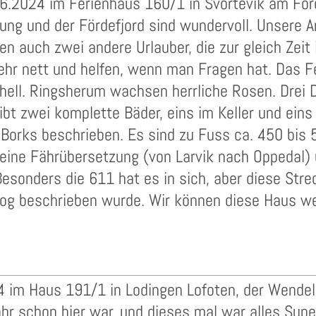
06.2024 im Ferienhaus 160/1 in Svortevik am Förd
ng und der Fördefjord sind wundervoll. Unsere An
n auch zwei andere Urlauber, die zur gleich Zeit
ehr nett und helfen, wenn man Fragen hat. Das Fe
hell. Ringsherum wachsen herrliche Rosen. Drei D
bt zwei komplette Bäder, eins im Keller und ei
n Borks beschrieben. Es sind zu Fuss ca. 450 bis
 eine Fährübersetzung (von Larvik nach Oppedal) 
Besonders die 611 hat es in sich, aber diese St
alog beschrieben wurde. Wir können diese Haus we
4 im Haus 191/1 in Lodingen Lofoten, der Wendeli
ahr schon hier war, und dieses mal war alles Sup